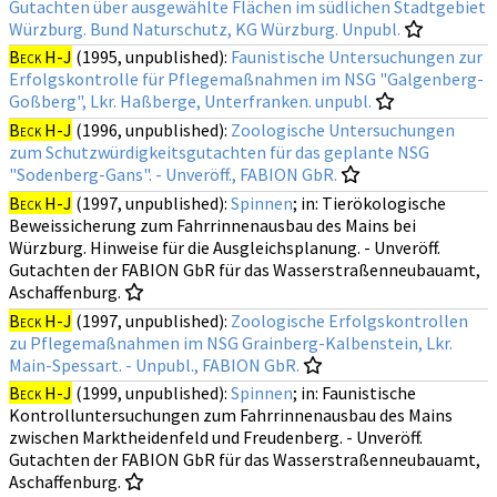
Gutachten über ausgewählte Flächen im südlichen Stadtgebiet
Würzburg. Bund Naturschutz, KG Würzburg. Unpubl.
Beck H-J
(1995, unpublished):
Faunistische Untersuchungen zur
Erfolgskontrolle für Pflegemaßnahmen im NSG "Galgenberg-
Goßberg", Lkr. Haßberge, Unterfranken. unpubl.
Beck H-J
(1996, unpublished):
Zoologische Untersuchungen
zum Schutzwürdigkeitsgutachten für das geplante NSG
"Sodenberg-Gans". - Unveröff., FABION GbR.
Beck H-J
(1997, unpublished):
Spinnen
; in: Tierökologische
Beweissicherung zum Fahrrinnenausbau des Mains bei
Würzburg. Hinweise für die Ausgleichsplanung. - Unveröff.
Gutachten der FABION GbR für das Wasserstraßenneubauamt,
Aschaffenburg.
Beck H-J
(1997, unpublished):
Zoologische Erfolgskontrollen
zu Pflegemaßnahmen im NSG Grainberg-Kalbenstein, Lkr.
Main-Spessart. - Unpubl., FABION GbR.
Beck H-J
(1999, unpublished):
Spinnen
; in: Faunistische
Kontrolluntersuchungen zum Fahrrinnenausbau des Mains
zwischen Marktheidenfeld und Freudenberg. - Unveröff.
Gutachten der FABION GbR für das Wasserstraßenneubauamt,
Aschaffenburg.