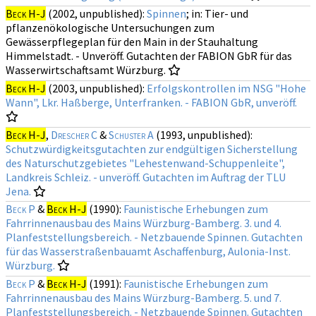
Beck H-J
(2002, unpublished):
Spinnen
; in: Tier- und
pflanzenökologische Untersuchungen zum
Gewässerpflegeplan für den Main in der Stauhaltung
Himmelstadt. - Unveröff. Gutachten der FABION GbR für das
Wasserwirtschaftsamt Würzburg.
Beck H-J
(2003, unpublished):
Erfolgskontrollen im NSG "Hohe
Wann", Lkr. Haßberge, Unterfranken. - FABION GbR, unveröff.
Beck H-J
,
Drescher C
&
Schuster A
(1993, unpublished):
Schutzwürdigkeitsgutachten zur endgültigen Sicherstellung
des Naturschutzgebietes "Lehestenwand-Schuppenleite",
Landkreis Schleiz. - unveröff. Gutachten im Auftrag der TLU
Jena.
Beck P
&
Beck H-J
(1990):
Faunistische Erhebungen zum
Fahrrinnenausbau des Mains Würzburg-Bamberg. 3. und 4.
Planfeststellungsbereich. - Netzbauende Spinnen. Gutachten
für das Wasserstraßenbauamt Aschaffenburg, Aulonia-Inst.
Würzburg.
Beck P
&
Beck H-J
(1991):
Faunistische Erhebungen zum
Fahrrinnenausbau des Mains Würzburg-Bamberg. 5. und 7.
Planfeststellungsbereich. - Netzbauende Spinnen. Gutachten