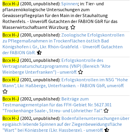
Beck H-J
(2000, unpublished):
Spinnen
; in: Tier- und
pflanzenökologische Untersuchungen zum
Gewässerpflegeplan für den Main in der Stauhaltung
Rothenfels. - Unveröff. Gutachten der FABION GbR für das
Wasserwirtschaftsamt Würzburg.
Beck H-J
(2000, unpublished):
Zoologische Erfolgskontrollen
zu Pflegemaßnahmen in Trockenflächen östlich Bad
Königshofen i. Gr., Lkr. Rhön-Grabfeld. - Unveröff. Gutachten
der FABION GbR.
Beck H-J
(2001, unpublished):
Erfolgskontrolle des
Vertragsnaturschutzprogramms (VNP) (Bereich "Alte
Weinberge Unterfranken") - unveröff.
Beck H-J
(2001, unpublished):
Erfolgskontrollen im NSG "Hohe
Wann", Lkr. Haßberge, Unterfranken. - FABION GbR, unveröff.
Beck H-J
(2002, unpublished):
Beiträge zum
Testmanagementplan für das FFH-Gebiet Nr. 5627.301
"Trockenhänge Saale-, Streu- und Löhriether Tal".
Beck H-J
(2002, unpublished):
Bodenfallenuntersuchungen über
epigäisch lebende Spinnen auf der Ziegenbeweidungsfläche
"Wart" bei Königsberg (Lkr. Hassberge). - unveröff.