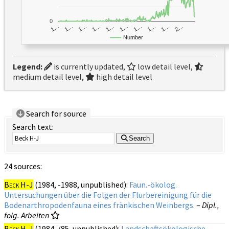
0
1…
1…
1…
2…
1…
1…
1…
1…
1…
1…
Number
Legend:
is currently updated,
low detail level,
medium detail level,
high detail level
Search for source
Search text:
Search
24 sources:
Beck H-J
(1984, -1988, unpublished):
Faun.-ökolog.
Untersuchungen über die Folgen der Flurbereinigung für die
Bodenarthropodenfauna eines fränkischen Weinbergs.
–
Dipl.,
folg. Arbeiten
Beck H-J
(1984, /85, unpublished):
Landschaftsökologische