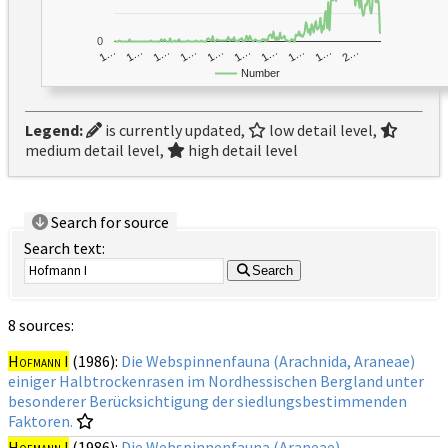
0
1…
1…
1…
2…
1…
1…
1…
1…
1…
1…
Number
Legend:
is currently updated,
low detail level,
medium detail level,
high detail level
Search for source
Search text:
Search
8 sources:
Hofmann I
(1986):
Die Webspinnenfauna (Arachnida, Araneae)
einiger Halbtrockenrasen im Nordhessischen Bergland unter
besonderer Berücksichtigung der siedlungsbestimmenden
Faktoren.
Hofmann I
(1986):
Die Webspinnenfauna (Araneae)