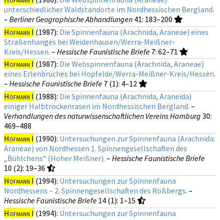
unterschiedlicher Waldstandorte im Nordhessischen Bergland.
–
Berliner Geographische Abhandlungen
41
: 183–200
Hofmann I
(1987):
Die Spinnenfauna (Arachnida, Araneae) eines
Straßenhanges bei Weidenhausen/Werra-Meißner-
Kreis/Hessen.
–
Hessische Faunistische Briefe
7
: 62–71
Hofmann I
(1987):
Die Webspinnenfauna (Arachnida, Araneae)
eines Erlenbruches bei Hopfelde/Werra-Meißner-Kreis/Hessen.
–
Hessische Faunistische Briefe
7 (1)
: 4–12
Hofmann I
(1988):
Die Spinnenfauna (Arachnida, Araneida)
einiger Halbtrockenrasen im Nordhessischen Bergland.
–
Verhandlungen des naturwissenschaftlichen Vereins Hamburg
30
:
469–488
Hofmann I
(1990):
Untersuchungen zur Spinnenfauna (Arachnida:
Araneae) von Nordhessen 1. Spinnengesellschaften des
„Bühlchens“ (Hoher Meißner).
–
Hessische Faunistische Briefe
10 (2)
: 19–36
Hofmann I
(1994):
Untersuchungen zur Spinnenfauna
Nordhessens – 2. Spinnengesellschaften des Rößbergs.
–
Hessische Faunistische Briefe
14 (1)
: 1–15
Hofmann I
(1994):
Untersuchungen zur Spinnenfauna