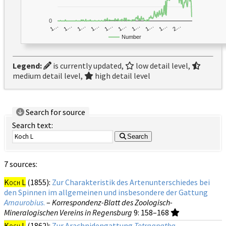
0
1…
1…
1…
2…
1…
1…
1…
1…
1…
1…
Number
Legend:
is currently updated,
low detail level,
medium detail level,
high detail level
Search for source
Search text:
Search
7 sources:
Koch L
(1855):
Zur Charakteristik des Artenunterschiedes bei
den Spinnen im allgemeinen und insbesondere der Gattung
Amaurobius
.
–
Korrespondenz-Blatt des Zoologisch-
Mineralogischen Vereins in Regensburg
9
: 158–168
Koch L
(1862):
Zur Arachnidengattung
Tetragnatha
.
–