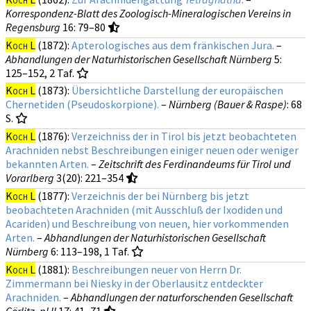
Korrespondenz-Blatt des Zoologisch-Mineralogischen Vereins in
Regensburg
16
: 79–80
Koch L
(1872):
Apterologisches aus dem fränkischen Jura.
–
Abhandlungen der Naturhistorischen Gesellschaft Nürnberg
5
:
125–152, 2 Taf.
Koch L
(1873):
Übersichtliche Darstellung der europäischen
Chernetiden (Pseudoskorpione).
–
Nürnberg (Bauer & Raspe)
: 68
S.
Koch L
(1876):
Verzeichniss der in Tirol bis jetzt beobachteten
Arachniden nebst Beschreibungen einiger neuen oder weniger
bekannten Arten.
–
Zeitschrift des Ferdinandeums für Tirol und
Vorarlberg
3(20)
: 221–354
Koch L
(1877):
Verzeichnis der bei Nürnberg bis jetzt
beobachteten Arachniden (mit Ausschluß der Ixodiden und
Acariden) und Beschreibung von neuen, hier vorkommenden
Arten.
–
Abhandlungen der Naturhistorischen Gesellschaft
Nürnberg
6
: 113–198, 1 Taf.
Koch L
(1881):
Beschreibungen neuer von Herrn Dr.
Zimmermann bei Niesky in der Oberlausitz entdeckter
Arachniden.
–
Abhandlungen der naturforschenden Gesellschaft
Görlitz, pl II
17
: 41–71