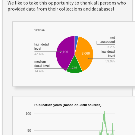
We like to take this opportunity to thank all persons who
provided data from their collections and databases!
Status
not
assessed
high detail
3.2%
level
low detail
2,196
2,068
42.4%
level
39.9%
medium
detail level
746
14.4%
Publication years (based on 2690 sources)
100
50