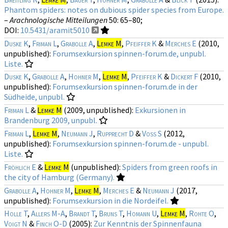
Phantom spiders: notes on dubious spider species from Europe.
–
Arachnologische Mitteilungen
50
: 65–80;
DOI:
10.5431/aramit5010
Duske K
,
Friman L
,
Grabolle A
,
Lemke M
,
Pfeiffer K
&
Merches E
(2010,
unpublished):
Forumsexkursion spinnen-forum.de, unpubl.
Liste.
Duske K
,
Grabolle A
,
Hohner M
,
Lemke M
,
Pfeiffer K
&
Dickert F
(2010,
unpublished):
Forumsexkursion spinnen-forum.de in der
Südheide, unpubl.
Friman L
&
Lemke M
(2009, unpublished):
Exkursionen in
Brandenburg 2009, unpubl.
Friman L
,
Lemke M
,
Neumann J
,
Rupprecht D
&
Voß S
(2012,
unpublished):
Forumsexkursion spinnen-forum.de - unpubl.
Liste.
Fröhlich E
&
Lemke M
(unpublished):
Spiders from green roofs in
the city of Hamburg (Germany).
Grabolle A
,
Hohner M
,
Lemke M
,
Merches E
&
Neumann J
(2017,
unpublished):
Forumsexkursion in die Nordeifel.
Holle T
,
Allers M-A
,
Brandt T
,
Bruns T
,
Homann U
,
Lemke M
,
Rohte O
,
Voigt N
&
Finch O-D
(2005):
Zur Kenntnis der Spinnenfauna