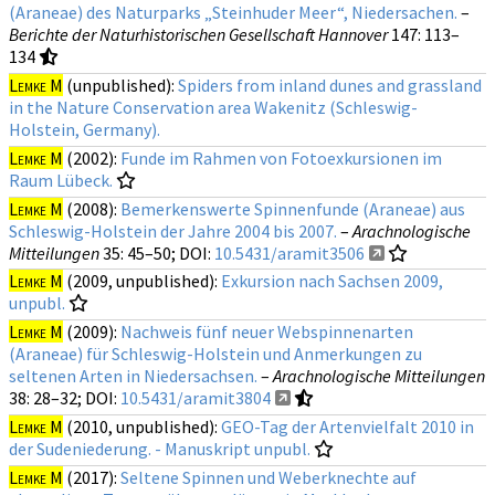
(Araneae) des Naturparks „Steinhuder Meer“, Niedersachen.
–
Berichte der Naturhistorischen Gesellschaft Hannover
147
: 113–
134
Lemke M
(unpublished):
Spiders from inland dunes and grassland
in the Nature Conservation area Wakenitz (Schleswig-
Holstein, Germany).
Lemke M
(2002):
Funde im Rahmen von Fotoexkursionen im
Raum Lübeck.
Lemke M
(2008):
Bemerkenswerte Spinnenfunde (Araneae) aus
Schleswig-Holstein der Jahre 2004 bis 2007.
–
Arachnologische
Mitteilungen
35
: 45–50;
DOI:
10.5431/aramit3506
Lemke M
(2009, unpublished):
Exkursion nach Sachsen 2009,
unpubl.
Lemke M
(2009):
Nachweis fünf neuer Webspinnenarten
(Araneae) für Schleswig-Holstein und Anmerkungen zu
seltenen Arten in Niedersachsen.
–
Arachnologische Mitteilungen
38
: 28–32;
DOI:
10.5431/aramit3804
Lemke M
(2010, unpublished):
GEO-Tag der Artenvielfalt 2010 in
der Sudeniederung. - Manuskript unpubl.
Lemke M
(2017):
Seltene Spinnen und Weberknechte auf