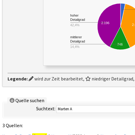
hoher
Detailgrad
2.196
2
42,4%
mittlerer
Detailgrad
746
14,4%
Legende:
wird zur Zeit bearbeitet,
niedriger Detailgrad
Quelle suchen
Suchtext:
3 Quellen: