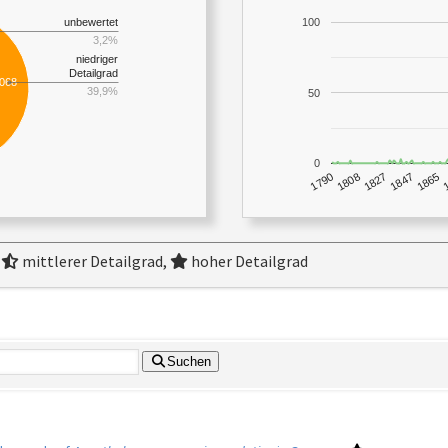
unbewertet
100
3,2%
niedriger
Detailgrad
.068
39,9%
50
0
1790
1847
1808
1865
1827
,
mittlerer Detailgrad,
hoher Detailgrad
Suchen