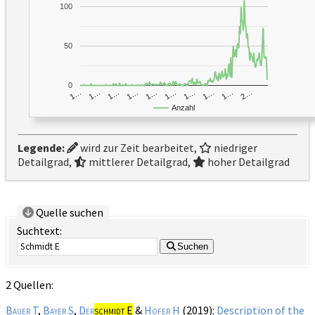
100
50
0
1…
1…
1…
2…
1…
1…
1…
1…
1…
1…
Anzahl
Legende:
wird zur Zeit bearbeitet,
niedriger
Detailgrad,
mittlerer Detailgrad,
hoher Detailgrad
Quelle suchen
Suchtext:
Suchen
2 Quellen:
Bauer T
,
Bayer S
,
Der
schmidt E
&
Höfer H
(2019):
Description of the