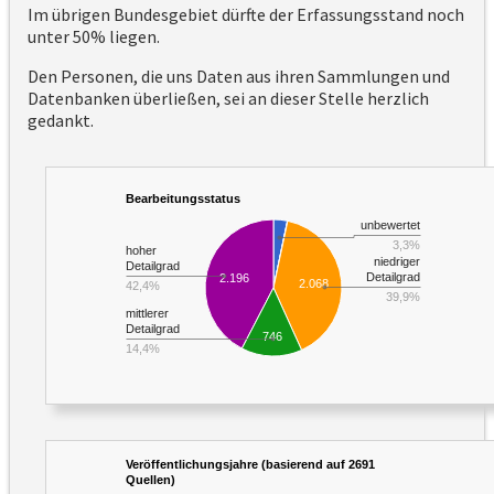
Im übrigen Bundesgebiet dürfte der Erfassungsstand noch
unter 50% liegen.
Den Personen, die uns Daten aus ihren Sammlungen und
Datenbanken überließen, sei an dieser Stelle herzlich
gedankt.
Bearbeitungsstatus
unbewertet
3,3%
hoher
niedriger
Detailgrad
Detailgrad
2.196
2.068
42,4%
39,9%
mittlerer
Detailgrad
746
14,4%
Veröffentlichungsjahre (basierend auf 2691
Quellen)