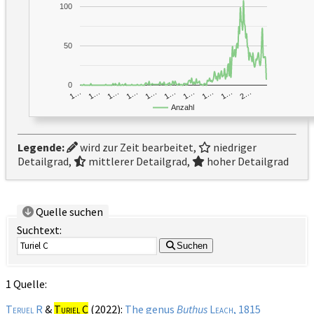
100
50
0
1…
1…
1…
2…
1…
1…
1…
1…
1…
1…
Anzahl
Legende:
wird zur Zeit bearbeitet,
niedriger
Detailgrad,
mittlerer Detailgrad,
hoher Detailgrad
Quelle suchen
Suchtext:
Suchen
1 Quelle:
Teruel R
&
Turiel C
(2022):
The genus
Buthus
Leach
, 1815