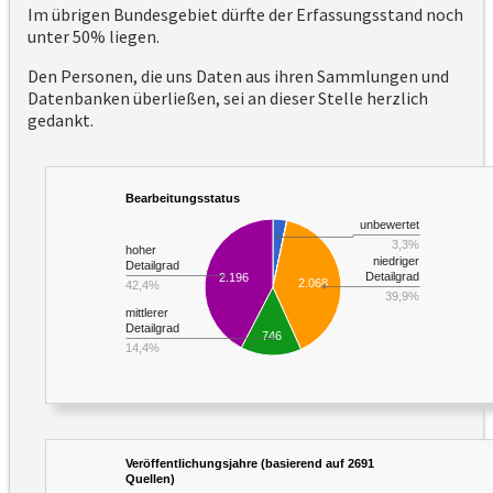
Im übrigen Bundesgebiet dürfte der Erfassungsstand noch
unter 50% liegen.
Den Personen, die uns Daten aus ihren Sammlungen und
Datenbanken überließen, sei an dieser Stelle herzlich
gedankt.
Bearbeitungsstatus
unbewertet
3,3%
hoher
niedriger
Detailgrad
Detailgrad
2.196
2.068
42,4%
39,9%
mittlerer
Detailgrad
746
14,4%
Veröffentlichungsjahre (basierend auf 2691
Quellen)