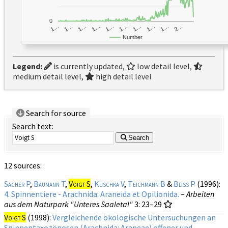
0
1…
1…
1…
2…
1…
1…
1…
1…
1…
1…
Number
Legend:
is currently updated,
low detail level,
medium detail level,
high detail level
Search for source
Search text:
Search
12 sources:
Sacher P
,
Baumann T
,
Voigt S
,
Kuschka V
,
Teichmann B
&
Bliss P
(1996):
4. Spinnentiere - Arachnida: Araneida et Opilionida.
–
Arbeiten
aus dem Naturpark "Unteres Saaletal"
3
: 23–29
Voigt S
(1998):
Vergleichende ökologische Untersuchungen an
Spinnentaxozönosen (Arachnida: Araneae) offener und