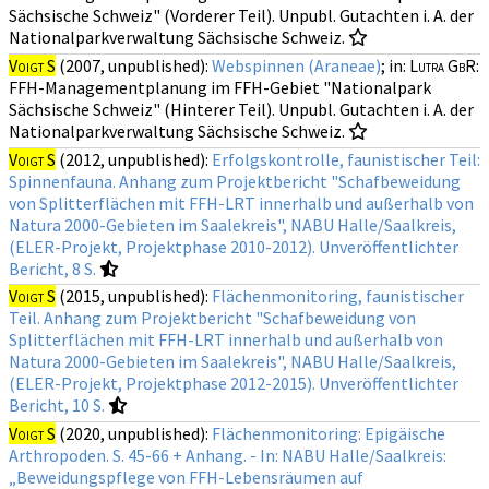
Sächsische Schweiz" (Vorderer Teil). Unpubl. Gutachten i. A. der
Nationalparkverwaltung Sächsische Schweiz.
Voigt S
(2007, unpublished):
Webspinnen (Araneae)
; in:
Lutra GbR
:
FFH-Managementplanung im FFH-Gebiet "Nationalpark
Sächsische Schweiz" (Hinterer Teil). Unpubl. Gutachten i. A. der
Nationalparkverwaltung Sächsische Schweiz.
Voigt S
(2012, unpublished):
Erfolgskontrolle, faunistischer Teil:
Spinnenfauna. Anhang zum Projektbericht "Schafbeweidung
von Splitterflächen mit FFH-LRT innerhalb und außerhalb von
Natura 2000-Gebieten im Saalekreis", NABU Halle/Saalkreis,
(ELER-Projekt, Projektphase 2010-2012). Unveröffentlichter
Bericht, 8 S.
Voigt S
(2015, unpublished):
Flächenmonitoring, faunistischer
Teil. Anhang zum Projektbericht "Schafbeweidung von
Splitterflächen mit FFH-LRT innerhalb und außerhalb von
Natura 2000-Gebieten im Saalekreis", NABU Halle/Saalkreis,
(ELER-Projekt, Projektphase 2012-2015). Unveröffentlichter
Bericht, 10 S.
Voigt S
(2020, unpublished):
Flächenmonitoring: Epigäische
Arthropoden. S. 45-66 + Anhang. - In: NABU Halle/Saalkreis:
„Beweidungspflege von FFH-Lebensräumen auf