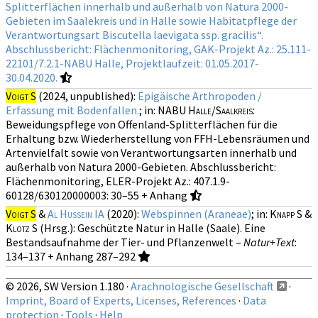
Splitterflächen innerhalb und außerhalb von Natura 2000-
Gebieten im Saalekreis und in Halle sowie Habitatpflege der
Verantwortungsart Biscutella laevigata ssp. gracilis“.
Abschlussbericht: Flächenmonitoring, GAK-Projekt Az.: 25.111-
22101/7.2.1-NABU Halle, Projektlaufzeit: 01.05.2017-
30.04.2020.
Voigt S
(2024, unpublished):
Epigäische Arthropoden /
Erfassung mit Bodenfallen.
; in:
NABU Halle/Saalkreis
:
Beweidungspflege von Offenland-Splitterflächen für die
Erhaltung bzw. Wiederherstellung von FFH-Lebensräumen und
Artenvielfalt sowie von Verantwortungsarten innerhalb und
außerhalb von Natura 2000-Gebieten. Abschlussbericht:
Flächenmonitoring, ELER-Projekt Az.: 407.1.9-
60128/630120000003: 30–55 + Anhang
Voigt S
&
Al Hussein IA
(2020):
Webspinnen (Araneae)
; in:
Knapp S &
Klotz S
(Hrsg.): Geschützte Natur in Halle (Saale). Eine
Bestandsaufnahme der Tier- und Pflanzenwelt –
Natur+Text
:
134–137 + Anhang 287–292
© 2026, SW Version 1.180 ·
Arachnologische Gesellschaft
·
Imprint, Board of Experts, Licenses, References
·
Data
protection
·
Tools
·
Help