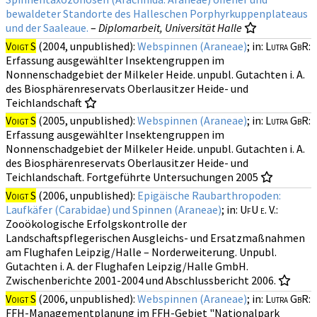
bewaldeter Standorte des Halleschen Porphyrkuppenplateaus
und der Saaleaue.
–
Diplomarbeit, Universität Halle
Voigt S
(2004, unpublished):
Webspinnen (Araneae)
; in:
Lutra GbR
:
Erfassung ausgewählter Insektengruppen im
Nonnenschadgebiet der Milkeler Heide. unpubl. Gutachten i. A.
des Biosphärenreservats Oberlausitzer Heide- und
Teichlandschaft
Voigt S
(2005, unpublished):
Webspinnen (Araneae)
; in:
Lutra GbR
:
Erfassung ausgewählter Insektengruppen im
Nonnenschadgebiet der Milkeler Heide. unpubl. Gutachten i. A.
des Biosphärenreservats Oberlausitzer Heide- und
Teichlandschaft. Fortgeführte Untersuchungen 2005
Voigt S
(2006, unpublished):
Epigäische Raubarthropoden:
Laufkäfer (Carabidae) und Spinnen (Araneae)
; in:
UfU e. V.
:
Zooökologische Erfolgskontrolle der
Landschaftspflegerischen Ausgleichs- und Ersatzmaßnahmen
am Flughafen Leipzig/Halle – Norderweiterung. Unpubl.
Gutachten i. A. der Flughafen Leipzig/Halle GmbH.
Zwischenberichte 2001-2004 und Abschlussbericht 2006.
Voigt S
(2006, unpublished):
Webspinnen (Araneae)
; in:
Lutra GbR
:
FFH-Managementplanung im FFH-Gebiet "Nationalpark