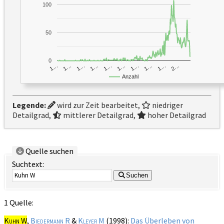
100
50
0
1…
1…
1…
2…
1…
1…
1…
1…
1…
1…
Anzahl
Legende:
wird zur Zeit bearbeitet,
niedriger
Detailgrad,
mittlerer Detailgrad,
hoher Detailgrad
Quelle suchen
Suchtext:
Suchen
1 Quelle:
Kuhn W
,
Biedermann R
&
Kleyer M
(1998):
Das Überleben von