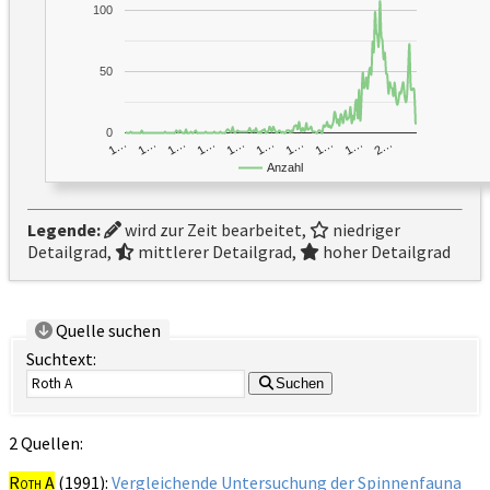
100
50
0
1…
1…
1…
2…
1…
1…
1…
1…
1…
1…
Anzahl
Legende:
wird zur Zeit bearbeitet,
niedriger
Detailgrad,
mittlerer Detailgrad,
hoher Detailgrad
Quelle suchen
Suchtext:
Suchen
2 Quellen:
Roth A
(1991):
Vergleichende Untersuchung der Spinnenfauna