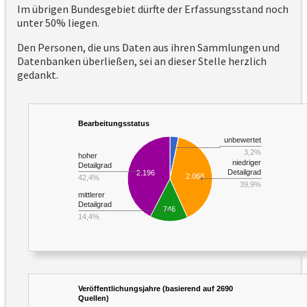
Im übrigen Bundesgebiet dürfte der Erfassungsstand noch
unter 50% liegen.
Den Personen, die uns Daten aus ihren Sammlungen und
Datenbanken überließen, sei an dieser Stelle herzlich
gedankt.
Bearbeitungsstatus
unbewertet
3,2%
hoher
niedriger
Detailgrad
Detailgrad
2.196
2.068
42,4%
39,9%
mittlerer
Detailgrad
746
14,4%
Veröffentlichungsjahre (basierend auf 2690
Quellen)