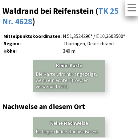
Waldrand bei Reifenstein (
TK 25
Nr. 4628
)
Mittelpunktskoordinaten:
N 51,3524290° / E 10,3603500°
Region:
Thüringen, Deutschland
Höhe:
340 m
Keine Karte
Die Karte wird nur angezeigt,
wenn ein echter Browser
verwendet wird.
Nachweise an diesem Ort
Keine Nachweise
Es liegen keine Nachweise vor.