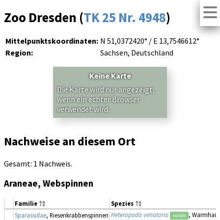
Zoo Dresden (
TK 25 Nr. 4948
)
Mittelpunktskoordinaten:
N 51,0372420° / E 13,7546612°
Region:
Sachsen, Deutschland
Keine Karte
Die Karte wird nur angezeigt,
wenn ein echter Browser
verwendet wird.
Nachweise an diesem Ort
Gesamt: 1 Nachweis.
Araneae, Webspinnen
Familie
Spezies
Heteropoda venatoria
, Warmhaus
Sparassidae
, Riesenkrabbenspinnen
valide