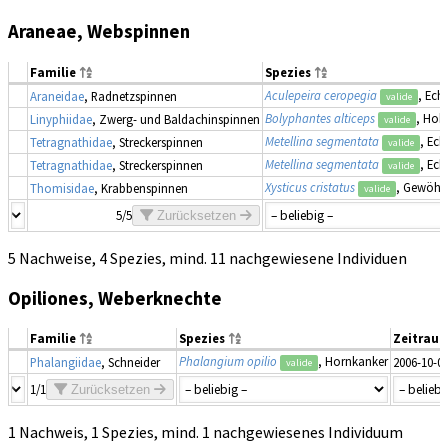
Araneae, Webspinnen
Familie
Spezies
Aculepeira ceropegia
, Ech
Araneidae
, Radnetzspinnen
valide
Bolyphantes alticeps
, Hoh
Linyphiidae
, Zwerg- und Baldachinspinnen
valide
Metellina segmentata
, Ech
Tetragnathidae
, Streckerspinnen
valide
Metellina segmentata
, Ech
Tetragnathidae
, Streckerspinnen
valide
Xysticus cristatus
, Gewöhn
Thomisidae
, Krabbenspinnen
valide
5/5
Zurücksetzen
5 Nachweise, 4 Spezies, mind. 11 nachgewiesene Individuen
Opiliones, Weberknechte
Familie
Spezies
Zeitrau
Phalangium opilio
, Hornkanker
Phalangiidae
, Schneider
2006-10-0
valide
1/1
Zurücksetzen
1 Nachweis, 1 Spezies, mind. 1 nachgewiesenes Individuum