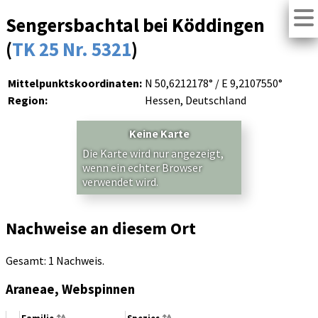
Sengersbachtal bei Köddingen
(
TK 25 Nr. 5321
)
Mittelpunktskoordinaten:
N 50,6212178° / E 9,2107550°
Region:
Hessen, Deutschland
Keine Karte
Die Karte wird nur angezeigt,
wenn ein echter Browser
verwendet wird.
Nachweise an diesem Ort
Gesamt: 1 Nachweis.
Araneae, Webspinnen
Familie
Spezies