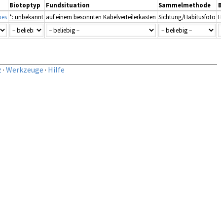
Biotoptyp
Fundsituation
Sammelmethode
pes
*: unbekannt
auf einem besonnten Kabelverteilerkasten
Sichtung/Habitusfoto
H
z
·
Werkzeuge
·
Hilfe