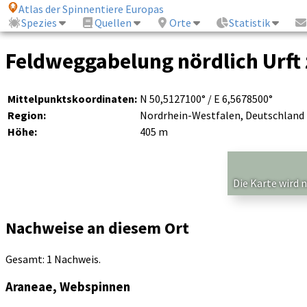
Atlas der Spinnentiere Europas
Spezies
Quellen
Orte
Statistik
Feldweggabelung nördlich Urft
Mittelpunktskoordinaten:
N 50,5127100° / E 6,5678500°
Region:
Nordrhein-Westfalen, Deutschland
Höhe:
405 m
Die Karte wird 
Nachweise an diesem Ort
Gesamt: 1 Nachweis.
Araneae, Webspinnen