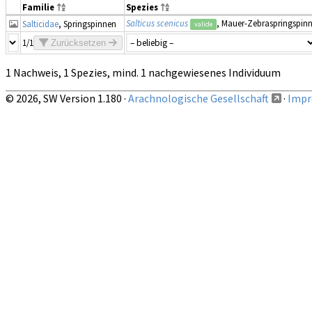
Familie
Spezies
Salticus scenicus
, Mauer-Zebraspringspin
Salticidae
, Springspinnen
valide
1/1
Zurücksetzen
1 Nachweis, 1 Spezies, mind. 1 nachgewiesenes Individuum
© 2026, SW Version 1.180 ·
Arachnologische Gesellschaft
·
Impr