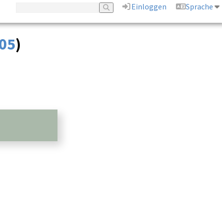
Einloggen
Sprache
405
)