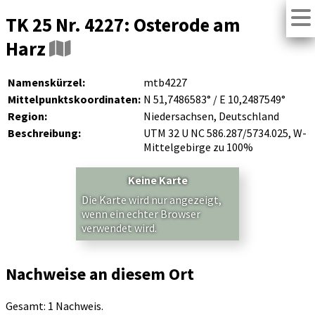
TK 25 Nr. 4227: Osterode am
Harz
Namenskürzel:
mtb4227
Mittelpunktskoordinaten:
N 51,7486583° / E 10,2487549°
Region:
Niedersachsen, Deutschland
Beschreibung:
UTM 32 U NC 586.287/5734.025, W-
Mittelgebirge zu 100%
Keine Karte
Die Karte wird nur angezeigt,
wenn ein echter Browser
verwendet wird.
Nachweise an diesem Ort
Gesamt: 1 Nachweis.