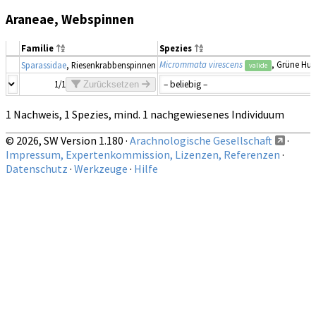
Araneae, Webspinnen
Familie
Spezies
Micrommata virescens
, Grüne Hu
Sparassidae
, Riesenkrabbenspinnen
valide
1/1
Zurücksetzen
1 Nachweis, 1 Spezies, mind. 1 nachgewiesenes Individuum
© 2026, SW Version 1.180 ·
Arachnologische Gesellschaft
·
Impressum, Expertenkommission, Lizenzen, Referenzen
·
Datenschutz
·
Werkzeuge
·
Hilfe