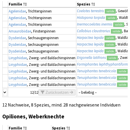
Familie
Spezies
Coelotes terrestris
, Gewöhn
Agelenidae
, Trichterspinnen
valide
Histopona torpida
, Waldtr
Agelenidae
, Trichterspinnen
valide
Inermocoelotes inermis
, S
Agelenidae
, Trichterspinnen
valide
Callobius claustrarius
, Ba
Amaurobiidae
, Finsterspinnen
valide
Harpactea lepida
, Waldlan
Dysderidae
, Sechsaugenspinnen
valide
Harpactea lepida
, Waldlan
Dysderidae
, Sechsaugenspinnen
valide
Harpactea lepida
, Waldlan
Dysderidae
, Sechsaugenspinnen
valide
Erigonella latifrons
, Zweik
Linyphiidae
, Zwerg- und Baldachinspinnen
valide
Formiphantes lephthyphantiformi
Linyphiidae
, Zwerg- und Baldachinspinnen
Tenuiphantes tenebricola
,
Linyphiidae
, Zwerg- und Baldachinspinnen
valide
Tenuiphantes tenebricola
,
Linyphiidae
, Zwerg- und Baldachinspinnen
valide
Tenuiphantes tenebricola
,
Linyphiidae
, Zwerg- und Baldachinspinnen
valide
12/12
Zurücksetzen
12 Nachweise, 8 Spezies, mind. 28 nachgewiesene Individuen
Opiliones, Weberknechte
Familie
Spezies