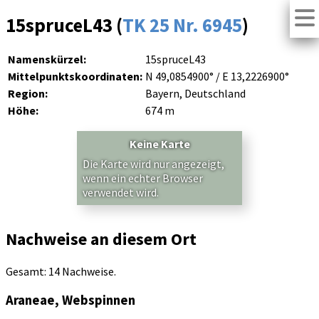
15spruceL43 (
TK 25 Nr. 6945
)
Namenskürzel:
15spruceL43
Mittelpunktskoordinaten:
N 49,0854900° / E 13,2226900°
Region:
Bayern, Deutschland
Höhe:
674 m
Keine Karte
Die Karte wird nur angezeigt,
wenn ein echter Browser
verwendet wird.
Nachweise an diesem Ort
Gesamt: 14 Nachweise.
Araneae, Webspinnen