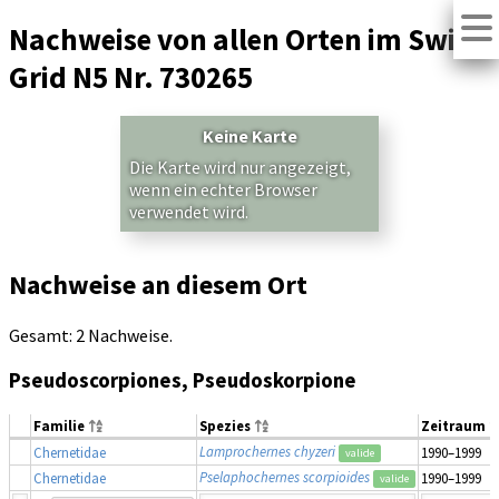
Nachweise von allen Orten im Swiss
Grid N5 Nr. 730265
Keine Karte
Die Karte wird nur angezeigt,
wenn ein echter Browser
verwendet wird.
Nachweise an diesem Ort
Gesamt: 2 Nachweise.
Pseudoscorpiones, Pseudoskorpione
Familie
Spezies
Zeitraum
Lamprochernes chyzeri
Chernetidae
1990–1999
valide
Pselaphochernes scorpioides
Chernetidae
1990–1999
valide