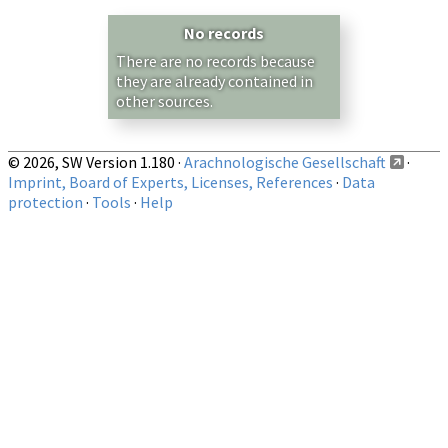
No records
There are no records because
they are already contained in
other sources.
© 2026, SW Version 1.180 ·
Arachnologische Gesellschaft
·
Imprint, Board of Experts, Licenses, References
·
Data
protection
·
Tools
·
Help