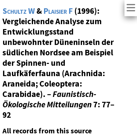
Schultz W
&
Plaisier F
(1996):
Vergleichende Analyse zum
Entwicklungsstand
unbewohnter Düneninseln der
südlichen Nordsee am Beispiel
der Spinnen- und
Laufkäferfauna (Arachnida:
Araneida; Coleoptera:
Carabidae). –
Faunistisch-
Ökologische Mitteilungen
7
: 77–
92
All records from this source