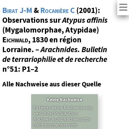
Birat J-M
&
Rocanière C
(2001):
Observations sur
Atypus affinis
(Mygalomorphae, Atypidae)
Eichwald
, 1830 en région
Lorraine. –
Arachnides. Bulletin
de terrariophilie et de recherche
n°51
: P1–2
Alle Nachweise aus dieser Quelle
Keine Nachweise
Es liegen keine Nachweise vor,
weil in der Publikation
Nachweise und Nachweisorte
nicht zuordenbar sind.