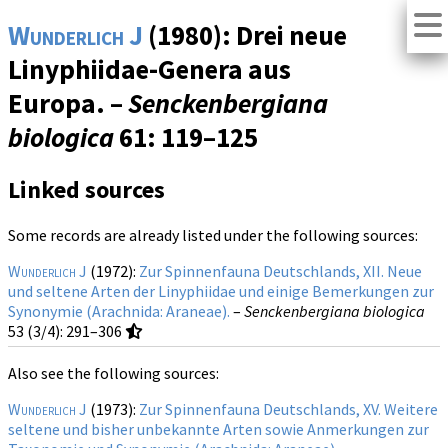
Wunderlich J
(1980): Drei neue
Linyphiidae-Genera aus
Europa. –
Senckenbergiana
biologica
61
: 119–125
Linked sources
Some records are already listed under the following sources:
Wunderlich J
(1972):
Zur Spinnenfauna Deutschlands, XII. Neue
und seltene Arten der Linyphiidae und einige Bemerkungen zur
Synonymie (Arachnida: Araneae).
–
Senckenbergiana biologica
53 (3/4)
: 291–306
Also see the following sources:
Wunderlich J
(1973):
Zur Spinnenfauna Deutschlands, XV. Weitere
seltene und bisher unbekannte Arten sowie Anmerkungen zur