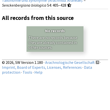
Taxonomie und Synonymie (Arachnida: Araneae).
–
Senckenbergiana biologica
54
: 405–428
All records from this source
No records
There are no records because
they are already contained in
other sources.
© 2026, SW Version 1.180 ·
Arachnologische Gesellschaft
·
Imprint, Board of Experts, Licenses, References
·
Data
protection
·
Tools
·
Help