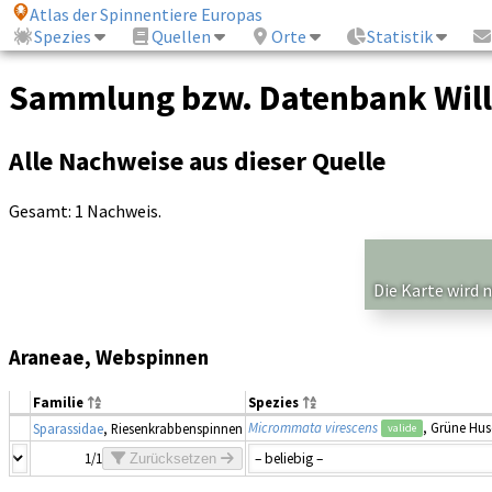
Atlas der Spinnentiere Europas
Spezies
Quellen
Orte
Statistik
Sammlung bzw. Datenbank Will
Alle Nachweise aus dieser Quelle
Gesamt: 1 Nachweis.
Die Karte wird 
Araneae, Webspinnen
Familie
Spezies
Micrommata virescens
, Grüne Hu
Sparassidae
, Riesenkrabbenspinnen
valide
1/1
Zurücksetzen