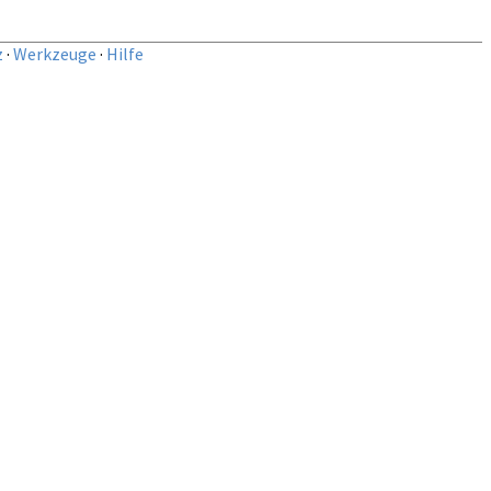
z
·
Werkzeuge
·
Hilfe