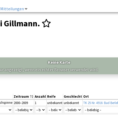
Mitteilungen
i Gillmann.
Keine Karte
nur angezeigt, wenn ein echter Browser verwendet wird.
Zeitraum
Anzahl
Reife
Geschlecht
Ort
schspinne
2000–2009
1
unbekannt
unbekannt
TK 25 Nr. 4916: Bad Berl