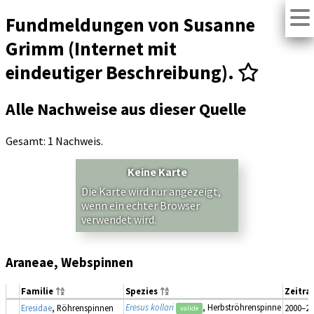
Fundmeldungen von Susanne
Grimm (Internet mit
eindeutiger Beschreibung).
Alle Nachweise aus dieser Quelle
Gesamt: 1 Nachweis.
Keine Karte
Die Karte wird nur angezeigt,
wenn ein echter Browser
verwendet wird.
Araneae, Webspinnen
Familie
Spezies
Zeitr
Eresus kollari
, Herbströhrenspinne
Eresidae
, Röhrenspinnen
2000–20
valide