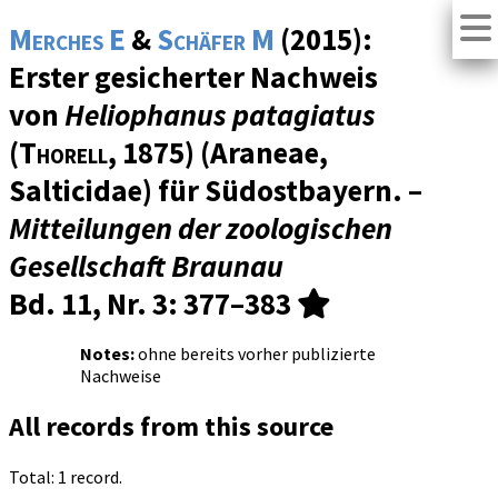
Merches E
&
Schäfer M
(2015):
Erster gesicherter Nachweis
von
Heliophanus patagiatus
(
Thorell
, 1875) (Araneae,
Salticidae) für Südostbayern. –
Mitteilungen der zoologischen
Gesellschaft Braunau
Bd. 11, Nr. 3
: 377–383
Notes:
ohne bereits vorher publizierte
Nachweise
All records from this source
Total: 1 record.