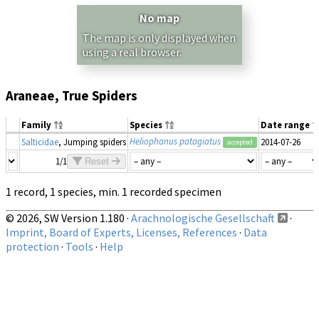
No map
The map is only displayed when
using a real browser.
Araneae, True Spiders
Family
Species
Date range
Heliophanus patagiatus
Salticidae
, Jumping spiders
2014-07-26
accepted
1/1
Reset
1 record, 1 species, min. 1 recorded specimen
© 2026, SW Version 1.180 ·
Arachnologische Gesellschaft
·
Imprint, Board of Experts, Licenses, References
·
Data
protection
·
Tools
·
Help