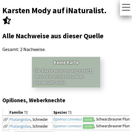
Karsten Mody auf iNaturalist.
Alle Nachweise aus dieser Quelle
Gesamt: 2 Nachweise.
Keine Karte
Die Karte wird nur angezeigt,
wenn ein echter Browser
verwendet wird.
Opiliones, Weberknechte
Familie
Spezies
Egaenus convexus
, Schwarzbrauner Plum
Phalangiidae
, Schneider
valide
Egaenus convexus
, Schwarzbrauner Plum
Phalangiidae
, Schneider
valide