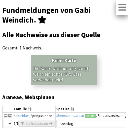
Fundmeldungen von Gabi
Weindich.
Alle Nachweise aus dieser Quelle
Gesamt: 1 Nachweis.
Keine Karte
Die Karte wird nur angezeigt,
wenn ein echter Browser
verwendet wird.
Araneae, Webspinnen
Familie
Spezies
Marpissa muscosa
, Rindenstreckspringe
Salticidae
, Springspinnen
valide
1/1
Zurücksetzen