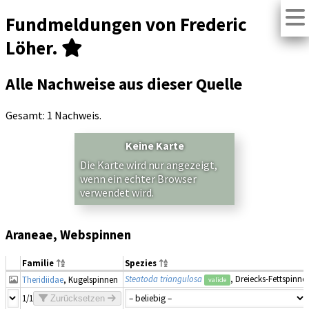
Fundmeldungen von Frederic
Löher.
Alle Nachweise aus dieser Quelle
Gesamt: 1 Nachweis.
Keine Karte
Die Karte wird nur angezeigt,
wenn ein echter Browser
verwendet wird.
Araneae, Webspinnen
Familie
Spezies
Steatoda triangulosa
, Dreiecks-Fettspinne
Theridiidae
, Kugelspinnen
valide
1/1
Zurücksetzen