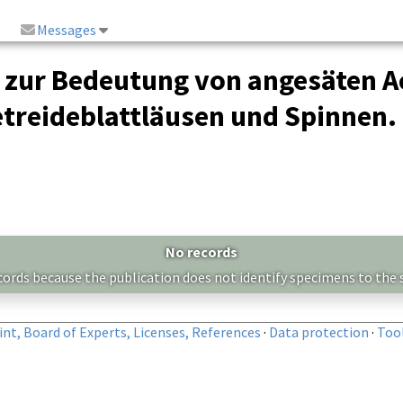
Messages
zur Bedeutung von angesäten Ac
treideblattläusen und Spinnen.
No records
cords because the publication does not identify specimens to the s
nt, Board of Experts, Licenses, References
·
Data protection
·
Too