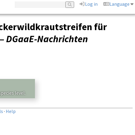
Log in
Language
kerwildkrautstreifen für
 –
DGaaE-Nachrichten
pecies level.
ls
·
Help