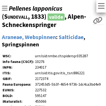
Pellenes lapponicus
(
Sundevall
, 1833)
, Alpen-
valide
Schneckenspringer
Araneae, Webspinnen
:
Salticidae
,
Springspinnen
WSC:
urn:lsid:nmbe.ch:spidersp:035287
info fauna (CSCF):
10276
INPN:
234017
ITIS:
urn:lsid:itis.gov:itis_tsn:886221
GBIF:
2172374
Fauna Europaea:
372453d5-5b3f-4654-9736-1dc4ca3bd4e9
EUNIS:
227532
BOLD:
595147
iNaturalist:
455066