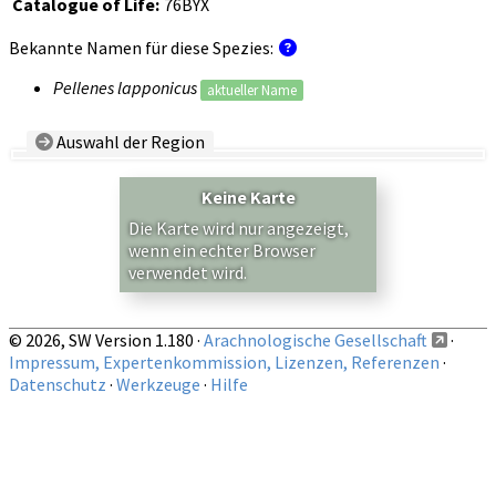
Catalogue of Life:
76BYX
Bekannte Namen für diese Spezies:
Pellenes lapponicus
aktueller Name
Auswahl der Region
Land/Region:
— beliebig —
Keine Karte
Auf obige Region beschränkte Nachweise anzeigen
Die Karte wird nur angezeigt,
wenn ein echter Browser
verwendet wird.
© 2026, SW Version 1.180 ·
Arachnologische Gesellschaft
·
Impressum, Expertenkommission, Lizenzen, Referenzen
·
Datenschutz
·
Werkzeuge
·
Hilfe