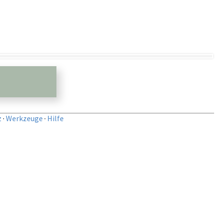
z
·
Werkzeuge
·
Hilfe