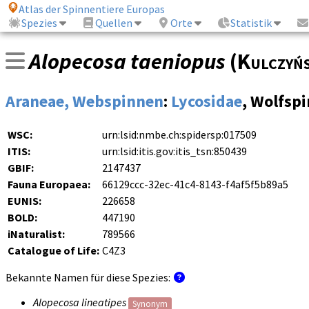
Atlas der Spinnentiere Europas
Spezies
Quellen
Orte
Statistik
Alopecosa taeniopus
(
Kulczyńs
Araneae, Webspinnen
:
Lycosidae
, Wolfsp
WSC:
urn:lsid:nmbe.ch:spidersp:017509
ITIS:
urn:lsid:itis.gov:itis_tsn:850439
GBIF:
2147437
Fauna Europaea:
66129ccc-32ec-41c4-8143-f4af5f5b89a5
EUNIS:
226658
BOLD:
447190
iNaturalist:
789566
Catalogue of Life:
C4Z3
Bekannte Namen für diese Spezies:
Alopecosa lineatipes
Synonym