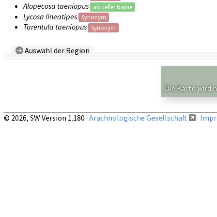
Alopecosa taeniopus
aktueller Name
Lycosa lineatipes
Synonym
Tarentula taeniopus
Synonym
Auswahl der Region
Land/Region:
— beliebig —
Auf obige Region beschränkte Nachweise anzeigen
Die Karte wird 
© 2026, SW Version 1.180 ·
Arachnologische Gesellschaft
·
Impr