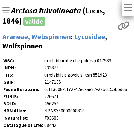
Arctosa fulvolineata
(
Lucas
,
1846)
valide
Araneae, Webspinnen
:
Lycosidae
,
Wolfspinnen
WSC:
urn:lsid:nmbe.ch:spidersp:017583
INPN:
233873
ITIS:
urn:lsid:itis.gov:itis_tsn:851923
GBIF:
2147155
Fauna Europaea:
c6f13608-8f72-42e6-ae87-27bd155b5dda
EUNIS:
226671
BOLD:
496259
NBN Atlas:
NBNSYS0000008818
iNaturalist:
783685
Catalogue of Life:
68442