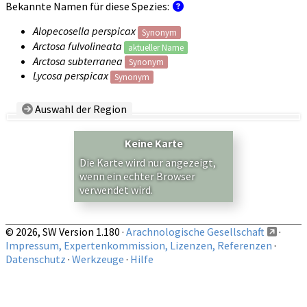
Bekannte Namen für diese Spezies:
Alopecosella perspicax
Synonym
Arctosa fulvolineata
aktueller Name
Arctosa subterranea
Synonym
Lycosa perspicax
Synonym
Auswahl der Region
Land/Region:
— beliebig —
Keine Karte
Auf obige Region beschränkte Nachweise anzeigen
Die Karte wird nur angezeigt,
wenn ein echter Browser
verwendet wird.
© 2026, SW Version 1.180 ·
Arachnologische Gesellschaft
·
Impressum, Expertenkommission, Lizenzen, Referenzen
·
Datenschutz
·
Werkzeuge
·
Hilfe