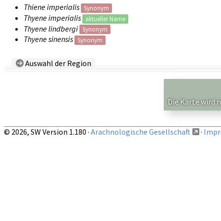
Thiene imperialis
Synonym
Thyene imperialis
aktueller Name
Thyene lindbergi
Synonym
Thyene sinensis
Synonym
Auswahl der Region
Land/Region:
— beliebig —
Auf obige Region beschränkte Nachweise anzeigen
Die Karte wird 
© 2026, SW Version 1.180 ·
Arachnologische Gesellschaft
·
Impr