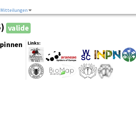
Mitteilungen
6)
valide
spinnen
Links: