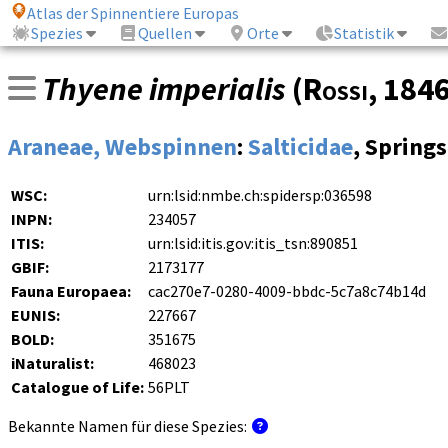
Atlas der Spinnentiere Europas
Spezies
Quellen
Orte
Statistik
Thyene imperialis
(
Rossi
, 184
Araneae, Webspinnen
:
Salticidae
, Spring
WSC:
urn:lsid:nmbe.ch:spidersp:036598
INPN:
234057
ITIS:
urn:lsid:itis.gov:itis_tsn:890851
GBIF:
2173177
Fauna Europaea:
cac270e7-0280-4009-bbdc-5c7a8c74b14d
EUNIS:
227667
BOLD:
351675
iNaturalist:
468023
Catalogue of Life:
56PLT
Bekannte Namen für diese Spezies: