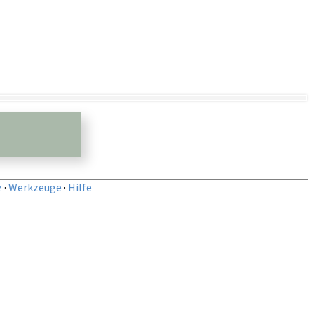
z
·
Werkzeuge
·
Hilfe