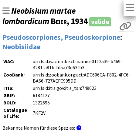
Neobisium martae
lombardicum
Beier
, 1934
valide
Pseudoscorpiones, Pseudoskorpione
:
Neobisiidae
WAC:
urn:lsid:wac.nmbe.ch:name:e0112539-b469-
4281-a81b-fd5a73d63fb3
ZooBank:
urn:lsid:zoobank.org:act:ADC606CA-F802-4FC6-
BA66-727AEFC995DD
ITIS:
urn:lsid:itis.gov:itis_tsn:749623
GBIF:
6184127
BOLD:
1322695
Catalogue
7KF2V
of Life:
Bekannte Namen für diese Spezies: