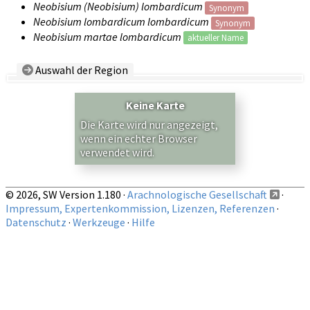
Neobisium (Neobisium) lombardicum
Synonym
Neobisium lombardicum lombardicum
Synonym
Neobisium martae lombardicum
aktueller Name
Auswahl der Region
Land/Region:
— beliebig —
Keine Karte
Auf obige Region beschränkte Nachweise anzeigen
Die Karte wird nur angezeigt,
wenn ein echter Browser
verwendet wird.
© 2026, SW Version 1.180 ·
Arachnologische Gesellschaft
·
Impressum, Expertenkommission, Lizenzen, Referenzen
·
Datenschutz
·
Werkzeuge
·
Hilfe