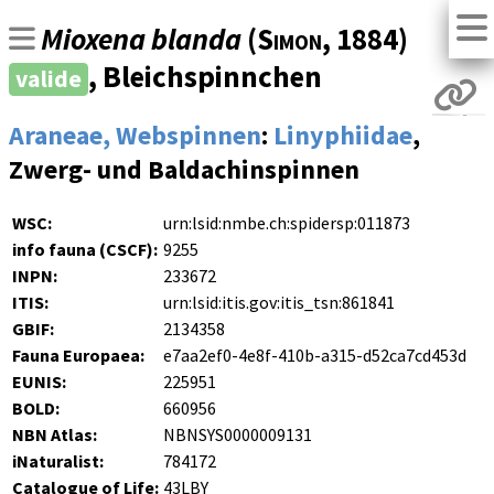
Mioxena blanda
(
Simon
, 1884)
, Bleichspinnchen
valide
Araneae, Webspinnen
:
Linyphiidae
,
Zwerg- und Baldachinspinnen
WSC:
urn:lsid:nmbe.ch:spidersp:011873
info fauna (CSCF):
9255
INPN:
233672
ITIS:
urn:lsid:itis.gov:itis_tsn:861841
GBIF:
2134358
Fauna Europaea:
e7aa2ef0-4e8f-410b-a315-d52ca7cd453d
EUNIS:
225951
BOLD:
660956
NBN Atlas:
NBNSYS0000009131
iNaturalist:
784172
Catalogue of Life:
43LBY