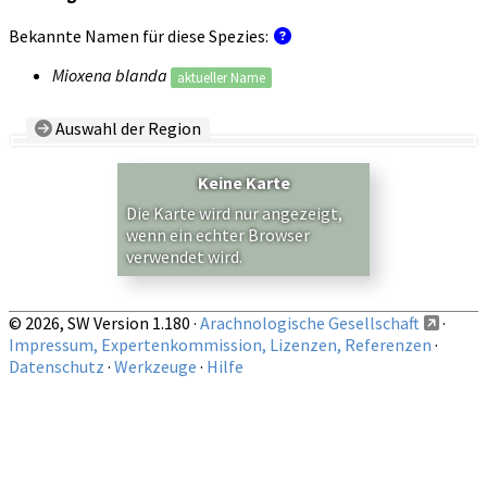
Bekannte Namen für diese Spezies:
Mioxena blanda
aktueller Name
Auswahl der Region
Land/Region:
— beliebig —
Keine Karte
Auf obige Region beschränkte Nachweise anzeigen
Die Karte wird nur angezeigt,
wenn ein echter Browser
verwendet wird.
© 2026, SW Version 1.180 ·
Arachnologische Gesellschaft
·
Impressum, Expertenkommission, Lizenzen, Referenzen
·
Datenschutz
·
Werkzeuge
·
Hilfe