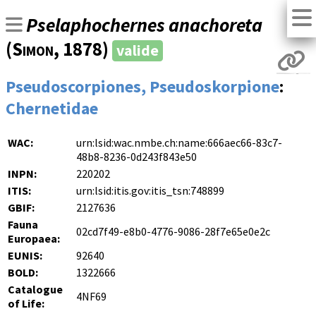
Pselaphochernes anachoreta
(
Simon
, 1878)
valide
Pseudoscorpiones, Pseudoskorpione
:
Chernetidae
WAC:
urn:lsid:wac.nmbe.ch:name:666aec66-83c7-
48b8-8236-0d243f843e50
INPN:
220202
ITIS:
urn:lsid:itis.gov:itis_tsn:748899
GBIF:
2127636
Fauna
02cd7f49-e8b0-4776-9086-28f7e65e0e2c
Europaea:
EUNIS:
92640
BOLD:
1322666
Catalogue
4NF69
of Life: