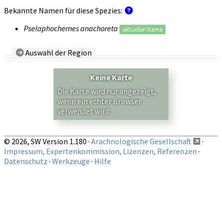
Bekannte Namen für diese Spezies:
Pselaphochernes anachoreta
aktueller Name
Auswahl der Region
Land/Region:
— beliebig —
Keine Karte
Auf obige Region beschränkte Nachweise anzeigen
Die Karte wird nur angezeigt,
wenn ein echter Browser
verwendet wird.
© 2026, SW Version 1.180 ·
Arachnologische Gesellschaft
·
Impressum, Expertenkommission, Lizenzen, Referenzen
·
Datenschutz
·
Werkzeuge
·
Hilfe