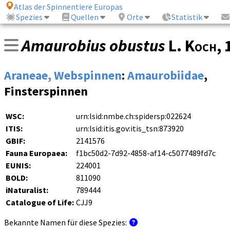
Atlas der Spinnentiere Europas
Spezies
Quellen
Orte
Statistik
Amaurobius obustus
L. Koch
,
Araneae, Webspinnen
:
Amaurobiidae
,
Finsterspinnen
WSC:
urn:lsid:nmbe.ch:spidersp:022624
ITIS:
urn:lsid:itis.gov:itis_tsn:873920
GBIF:
2141576
Fauna Europaea:
f1bc50d2-7d92-4858-af14-c5077489fd7c
EUNIS:
224001
BOLD:
811090
iNaturalist:
789444
Catalogue of Life:
CJJ9
Bekannte Namen für diese Spezies: