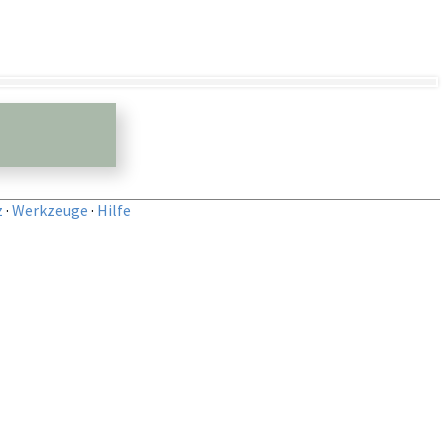
z
·
Werkzeuge
·
Hilfe