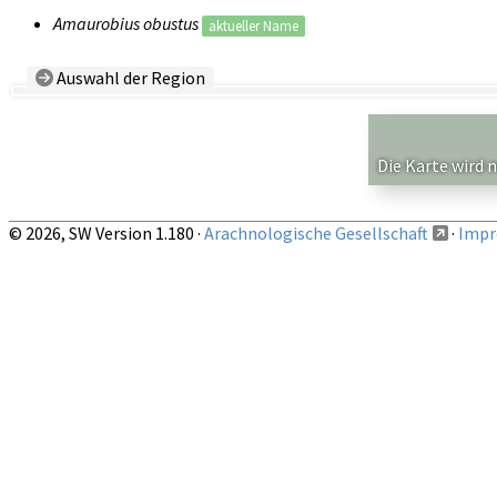
Amaurobius obustus
aktueller Name
Auswahl der Region
Land/Region:
— beliebig —
Auf obige Region beschränkte Nachweise anzeigen
Die Karte wird 
© 2026, SW Version 1.180 ·
Arachnologische Gesellschaft
·
Impr