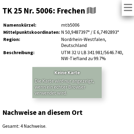
TK 25 Nr. 5006: Frechen
Namenskürzel:
mtb5006
Mittelpunktskoordinaten:
N 50,9487397° / E 6,7492893°
Region:
Nordrhein-Westfalen,
Deutschland
Beschreibung:
UTM 32 U LB 341.981/5646.740,
NW-Tiefland zu 99.7%
Keine Karte
Die Karte wird nur angezeigt,
wenn ein echter Browser
verwendet wird.
Nachweise an diesem Ort
Gesamt: 4 Nachweise.