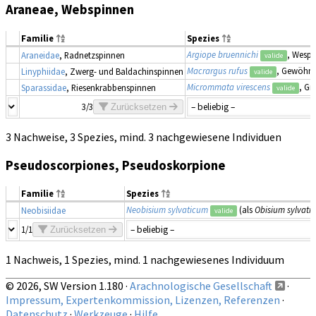
Araneae, Webspinnen
Familie
Spezies
Argiope bruennichi
, Wesp
Araneidae
, Radnetzspinnen
valide
Macrargus rufus
, Gewöhnl
Linyphiidae
, Zwerg- und Baldachinspinnen
valide
Micrommata virescens
, Gr
Sparassidae
, Riesenkrabbenspinnen
valide
3/3
Zurücksetzen
3 Nachweise, 3 Spezies, mind. 3 nachgewiesene Individuen
Pseudoscorpiones, Pseudoskorpione
Familie
Spezies
Neobisium sylvaticum
(als
Obisium sylvati
Neobisiidae
valide
1/1
Zurücksetzen
1 Nachweis, 1 Spezies, mind. 1 nachgewiesenes Individuum
© 2026, SW Version 1.180 ·
Arachnologische Gesellschaft
·
Impressum, Expertenkommission, Lizenzen, Referenzen
·
Datenschutz
·
Werkzeuge
·
Hilfe