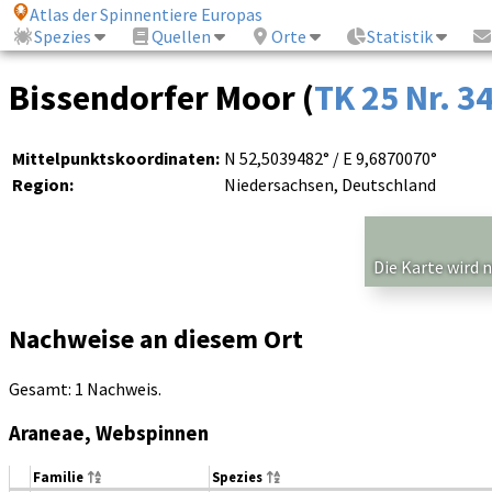
Atlas der Spinnentiere Europas
Spezies
Quellen
Orte
Statistik
Bissendorfer Moor (
TK 25 Nr. 3
Mittelpunktskoordinaten:
N 52,5039482° / E 9,6870070°
Region:
Niedersachsen, Deutschland
Die Karte wird 
Nachweise an diesem Ort
Gesamt: 1 Nachweis.
Araneae, Webspinnen
Familie
Spezies