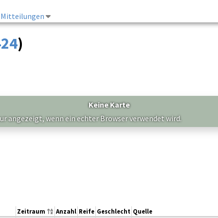
Mitteilungen
424
)
Keine Karte
nur angezeigt, wenn ein echter Browser verwendet wird.
Zeitraum
Anzahl
Reife
Geschlecht
Quelle