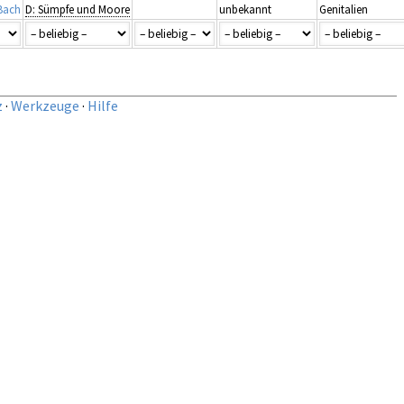
Bach
D: Sümpfe und Moore
unbekannt
Genitalien
z
·
Werkzeuge
·
Hilfe