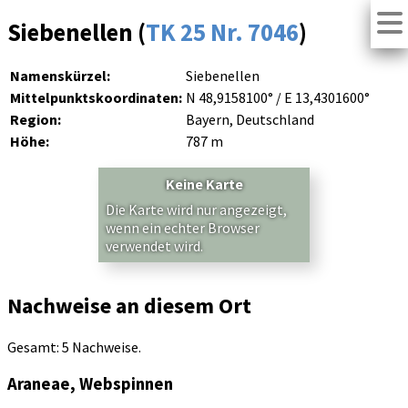
Siebenellen (
TK 25 Nr. 7046
)
Namenskürzel:
Siebenellen
Mittelpunktskoordinaten:
N 48,9158100° / E 13,4301600°
Region:
Bayern, Deutschland
Höhe:
787 m
Keine Karte
Die Karte wird nur angezeigt,
wenn ein echter Browser
verwendet wird.
Nachweise an diesem Ort
Gesamt: 5 Nachweise.
Araneae, Webspinnen