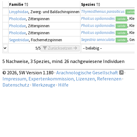
Familie
Spezies
Thyreosthenius parasiticus
Linyphiidae
, Zwerg- und Baldachinspinnen
valide
Pholcus opilionoides
, Klei
Pholcidae
, Zitterspinnen
valide
Pholcus opilionoides
, Klei
Pholcidae
, Zitterspinnen
valide
Pholcus opilionoides
, Klei
Pholcidae
, Zitterspinnen
valide
Segestria senoculata
, Gew
Segestriidae
, Fischernetzspinnen
valide
5/5
Zurücksetzen
5 Nachweise, 3 Spezies, mind. 26 nachgewiesene Individuen
© 2026, SW Version 1.180 ·
Arachnologische Gesellschaft
·
Impressum, Expertenkommission, Lizenzen, Referenzen
·
Datenschutz
·
Werkzeuge
·
Hilfe