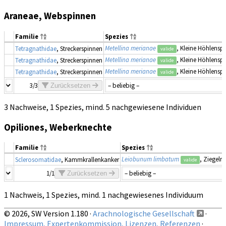
Araneae, Webspinnen
Familie
Spezies
Metellina merianae
, Kleine Höhlensp
Tetragnathidae
, Streckerspinnen
valide
Metellina merianae
, Kleine Höhlensp
Tetragnathidae
, Streckerspinnen
valide
Metellina merianae
, Kleine Höhlensp
Tetragnathidae
, Streckerspinnen
valide
3/3
Zurücksetzen
3 Nachweise, 1 Spezies, mind. 5 nachgewiesene Individuen
Opiliones, Weberknechte
Familie
Spezies
Leiobunum limbatum
, Ziegelr
Sclerosomatidae
, Kammkrallenkanker
valide
1/1
Zurücksetzen
1 Nachweis, 1 Spezies, mind. 1 nachgewiesenes Individuum
© 2026, SW Version 1.180 ·
Arachnologische Gesellschaft
·
Impressum, Expertenkommission, Lizenzen, Referenzen
·