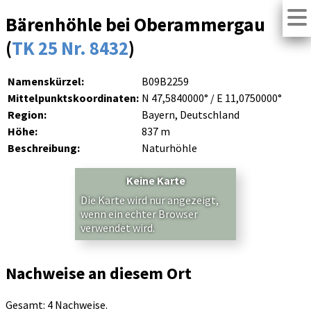
Bärenhöhle bei Oberammergau
(
TK 25 Nr. 8432
)
Namenskürzel:
B09B2259
Mittelpunktskoordinaten:
N 47,5840000° / E 11,0750000°
Region:
Bayern, Deutschland
Höhe:
837 m
Beschreibung:
Naturhöhle
Keine Karte
Die Karte wird nur angezeigt,
wenn ein echter Browser
verwendet wird.
Nachweise an diesem Ort
Gesamt: 4 Nachweise.