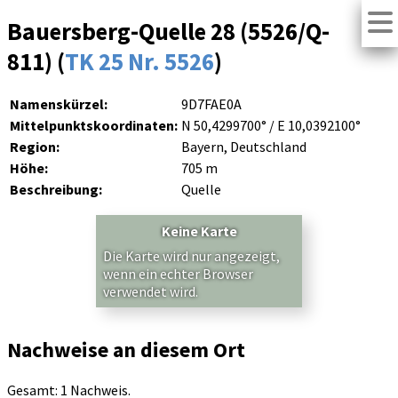
Bauersberg-Quelle 28 (5526/Q-
811) (
TK 25 Nr. 5526
)
Namenskürzel:
9D7FAE0A
Mittelpunktskoordinaten:
N 50,4299700° / E 10,0392100°
Region:
Bayern, Deutschland
Höhe:
705 m
Beschreibung:
Quelle
Keine Karte
Die Karte wird nur angezeigt,
wenn ein echter Browser
verwendet wird.
Nachweise an diesem Ort
Gesamt: 1 Nachweis.