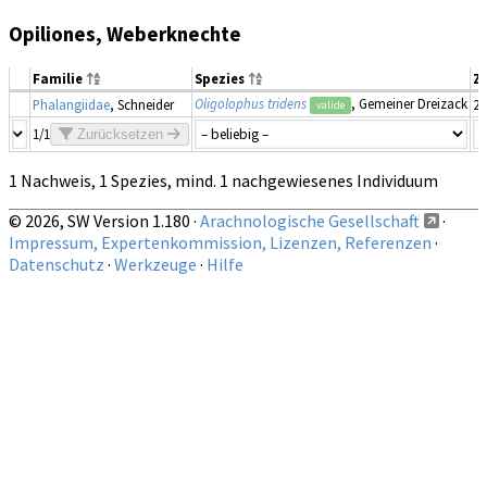
Opiliones, Weberknechte
Familie
Spezies
Z
Oligolophus tridens
, Gemeiner Dreizack
Phalangiidae
, Schneider
20
valide
1/1
Zurücksetzen
1 Nachweis, 1 Spezies, mind. 1 nachgewiesenes Individuum
© 2026, SW Version 1.180 ·
Arachnologische Gesellschaft
·
Impressum, Expertenkommission, Lizenzen, Referenzen
·
Datenschutz
·
Werkzeuge
·
Hilfe