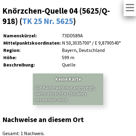
Knörzchen-Quelle 04 (5625/Q-
918) (
TK 25 Nr. 5625
)
Namenskürzel:
73DD589A
Mittelpunktskoordinaten:
N 50,3035700° / E 9,8790540°
Region:
Bayern, Deutschland
Höhe:
599 m
Beschreibung:
Quelle
Keine Karte
Die Karte wird nur angezeigt,
wenn ein echter Browser
verwendet wird.
Nachweise an diesem Ort
Gesamt: 1 Nachweis.