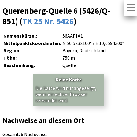
Querenberg-Quelle 6 (5426/Q-
851) (
TK 25 Nr. 5426
)
Namenskürzel:
56AAF1A1
Mittelpunktskoordinaten:
N 50,5232100° / E 10,0594300°
Region:
Bayern, Deutschland
Höhe:
750 m
Beschreibung:
Quelle
Keine Karte
Die Karte wird nur angezeigt,
wenn ein echter Browser
verwendet wird.
Nachweise an diesem Ort
Gesamt: 6 Nachweise.