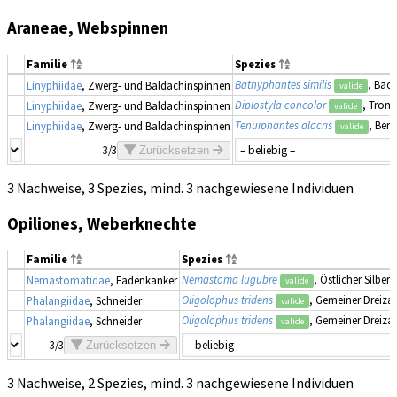
Araneae, Webspinnen
Familie
Spezies
Bathyphantes similis
, Bac
Linyphiidae
, Zwerg- und Baldachinspinnen
valide
Diplostyla concolor
, Trom
Linyphiidae
, Zwerg- und Baldachinspinnen
valide
Tenuiphantes alacris
, Ber
Linyphiidae
, Zwerg- und Baldachinspinnen
valide
3/3
Zurücksetzen
3 Nachweise, 3 Spezies, mind. 3 nachgewiesene Individuen
Opiliones, Weberknechte
Familie
Spezies
Nemastoma lugubre
, Östlicher Silber
Nemastomatidae
, Fadenkanker
valide
Oligolophus tridens
, Gemeiner Dreiza
Phalangiidae
, Schneider
valide
Oligolophus tridens
, Gemeiner Dreiza
Phalangiidae
, Schneider
valide
3/3
Zurücksetzen
3 Nachweise, 2 Spezies, mind. 3 nachgewiesene Individuen