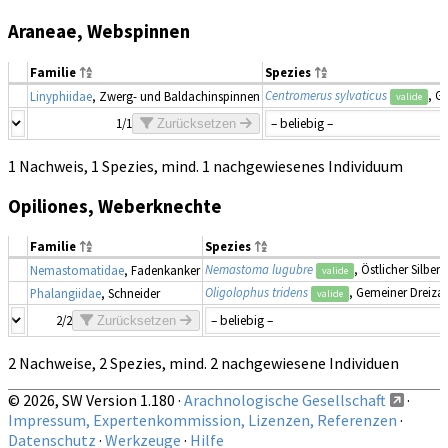
Araneae, Webspinnen
Familie
Spezies
Centromerus sylvaticus
, G
Linyphiidae
, Zwerg- und Baldachinspinnen
valide
1/1
Zurücksetzen
1 Nachweis, 1 Spezies, mind. 1 nachgewiesenes Individuum
Opiliones, Weberknechte
Familie
Spezies
Nemastoma lugubre
, Östlicher Silber
Nemastomatidae
, Fadenkanker
valide
Oligolophus tridens
, Gemeiner Dreiza
Phalangiidae
, Schneider
valide
2/2
Zurücksetzen
2 Nachweise, 2 Spezies, mind. 2 nachgewiesene Individuen
© 2026, SW Version 1.180 ·
Arachnologische Gesellschaft
·
Impressum, Expertenkommission, Lizenzen, Referenzen
·
Datenschutz
·
Werkzeuge
·
Hilfe