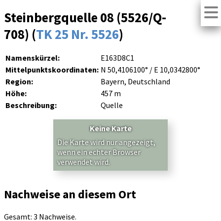
Steinbergquelle 08 (5526/Q-
708) (
TK 25 Nr. 5526
)
Namenskürzel:
E163D8C1
Mittelpunktskoordinaten:
N 50,4106100° / E 10,0342800°
Region:
Bayern, Deutschland
Höhe:
457 m
Beschreibung:
Quelle
Keine Karte
Die Karte wird nur angezeigt,
wenn ein echter Browser
verwendet wird.
Nachweise an diesem Ort
Gesamt: 3 Nachweise.