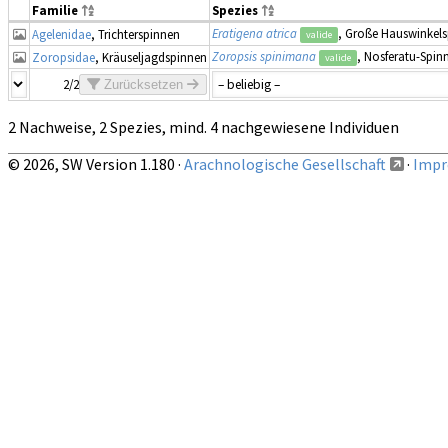
Familie
Spezies
Eratigena atrica
, Große Hauswinkel
Agelenidae
, Trichterspinnen
valide
Zoropsis spinimana
, Nosferatu-Spin
Zoropsidae
, Kräuseljagdspinnen
valide
2/2
Zurücksetzen
2 Nachweise, 2 Spezies, mind. 4 nachgewiesene Individuen
© 2026, SW Version 1.180 ·
Arachnologische Gesellschaft
·
Impr