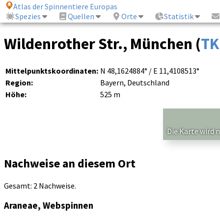
Atlas der Spinnentiere Europas
Spezies
Quellen
Orte
Statistik
Wildenrother Str., München (
TK
Mittelpunktskoordinaten:
N 48,1624884° / E 11,4108513°
Region:
Bayern, Deutschland
Höhe:
525 m
Die Karte wird 
Nachweise an diesem Ort
Gesamt: 2 Nachweise.
Araneae, Webspinnen