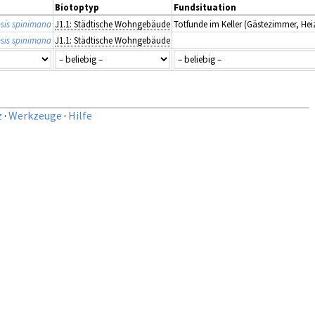
Biotoptyp
Fundsituation
sis spinimana
J1.1: Städtische Wohngebäude
Totfunde im Keller (Gästezimmer, He
sis spinimana
J1.1: Städtische Wohngebäude
z
·
Werkzeuge
·
Hilfe