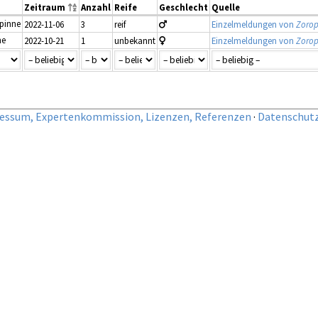
Zeitraum
Anzahl
Reife
Geschlecht
Quelle
spinne
2022-11-06
3
reif
Einzelmeldungen von
Zorop
ne
2022-10-21
1
unbekannt
Einzelmeldungen von
Zorop
essum, Expertenkommission, Lizenzen, Referenzen
·
Datenschut