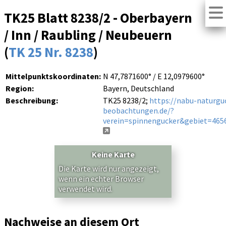
TK25 Blatt 8238/2 - Oberbayern
/ Inn / Raubling / Neubeuern
(
TK 25 Nr. 8238
)
Mittelpunktskoordinaten:
N 47,7871600° / E 12,0979600°
Region:
Bayern, Deutschland
Beschreibung:
TK25 8238/2;
https://nabu-naturgu
beobachtungen.de/?
verein=spinnengucker&gebiet=465
Keine Karte
Die Karte wird nur angezeigt,
wenn ein echter Browser
verwendet wird.
Nachweise an diesem Ort