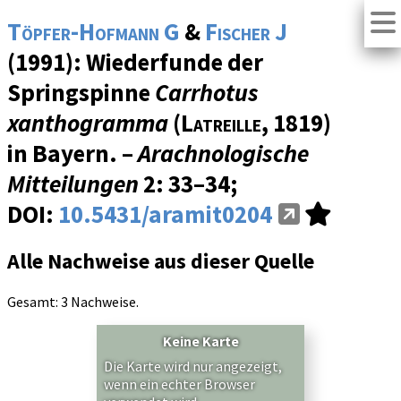
Töpfer-Hofmann G
&
Fischer J
(1991): Wiederfunde der
Springspinne
Carrhotus
xanthogramma
(
Latreille
, 1819)
in Bayern. –
Arachnologische
Mitteilungen
2
: 33–34;
DOI:
10.5431/aramit0204
Alle Nachweise aus dieser Quelle
Gesamt: 3 Nachweise.
Keine Karte
Die Karte wird nur angezeigt,
wenn ein echter Browser