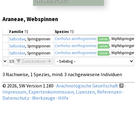
verwendet wird.
Araneae, Webspinnen
Familie
Spezies
Carrhotus xanthogramma
, Wipfelspringer
Salticidae
, Springspinnen
valide
Carrhotus xanthogramma
, Wipfelspringer
Salticidae
, Springspinnen
valide
Carrhotus xanthogramma
, Wipfelspringer
Salticidae
, Springspinnen
valide
3/3
Zurücksetzen
3 Nachweise, 1 Spezies, mind. 3 nachgewiesene Individuen
© 2026, SW Version 1.180 ·
Arachnologische Gesellschaft
·
Impressum, Expertenkommission, Lizenzen, Referenzen
·
Datenschutz
·
Werkzeuge
·
Hilfe