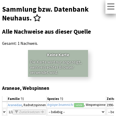
Sammlung bzw. Datenbank
Neuhaus.
Alle Nachweise aus dieser Quelle
Gesamt: 1 Nachweis.
Keine Karte
Die Karte wird nur angezeigt,
wenn ein echter Browser
verwendet wird.
Araneae, Webspinnen
Familie
Spezies
Zeit
Argiope bruennichi
, Wespenspinne
Araneidae
, Radnetzspinnen
1990–1
valide
1/1
Zurücksetzen