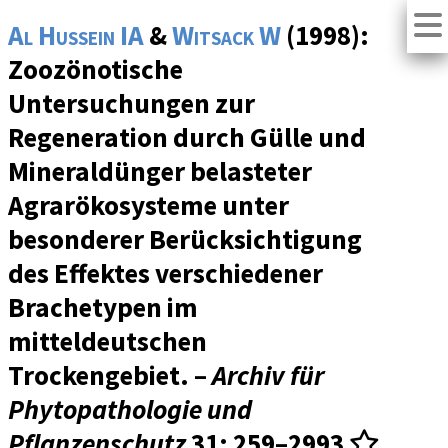
Al Hussein IA
&
Witsack W
(1998):
Zoozönotische
Untersuchungen zur
Regeneration durch Gülle und
Mineraldünger belasteter
Agrarökosysteme unter
besonderer Berücksichtigung
des Effektes verschiedener
Brachetypen im
mitteldeutschen
Trockengebiet. –
Archiv für
Phytopathologie und
Pflanzenschutz
31
: 259–2993