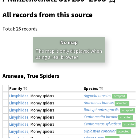
All records from this source
Total: 26 records.
No map
The map is only displayed when
using a real browser.
Araneae, True Spiders
Family
Species
Agyneta rurestris
Linyphiidae
, Money spiders
accepted
Araeoncus humilis
Linyphiidae
, Money spiders
accepted
Bathyphantes gracilis
Linyphiidae
, Money spiders
accepted
Centromerita bicolor
Linyphiidae
, Money spiders
accepted
Centromerus sylvaticus
Linyphiidae
, Money spiders
accepted
Diplostyla concolor
Linyphiidae
, Money spiders
accepted
Erigone atra