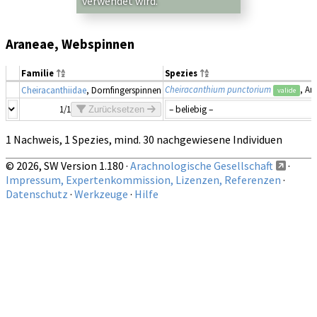
verwendet wird.
Araneae, Webspinnen
Familie
Spezies
Cheiracanthium punctorium
, Am
Cheiracanthiidae
, Dornfingerspinnen
valide
1/1
Zurücksetzen
1 Nachweis, 1 Spezies, mind. 30 nachgewiesene Individuen
© 2026, SW Version 1.180 ·
Arachnologische Gesellschaft
·
Impressum, Expertenkommission, Lizenzen, Referenzen
·
Datenschutz
·
Werkzeuge
·
Hilfe