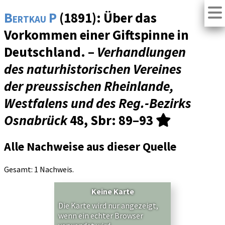
Bertkau P
(1891): Über das
Vorkommen einer Giftspinne in
Deutschland. –
Verhandlungen
des naturhistorischen Vereines
der preussischen Rheinlande,
Westfalens und des Reg.-Bezirks
Osnabrück
48, Sbr
: 89–93
Alle Nachweise aus dieser Quelle
Gesamt: 1 Nachweis.
Keine Karte
Die Karte wird nur angezeigt,
wenn ein echter Browser